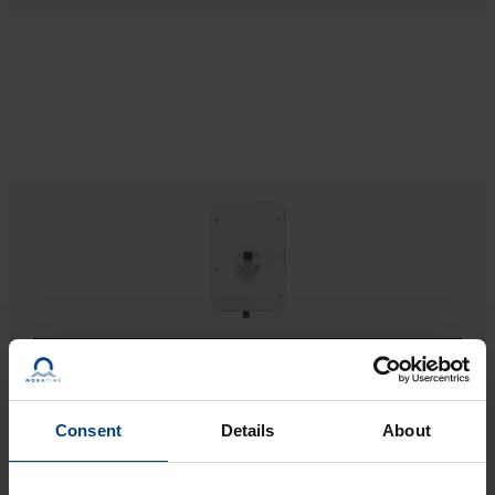
TBU 190
Consent
Details
About
Diámetro del reloj
hasta ø80cm