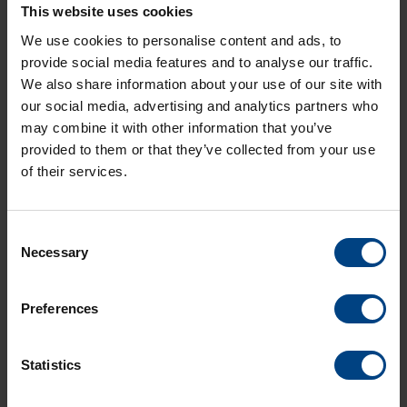
This website uses cookies
Códigos de tiempo
IRIG / AFNOR
We use cookies to personalise content and ads, to
provide social media features and to analyse our traffic.
We also share information about your use of our site with
our social media, advertising and analytics partners who
Al producto
may combine it with other information that you’ve
provided to them or that they’ve collected from your use
of their services.
Consent
Necessary
Selection
ATBU / ITBU 190
Preferences
Statistics
Diámetros de los relojes
hasta ø80cm