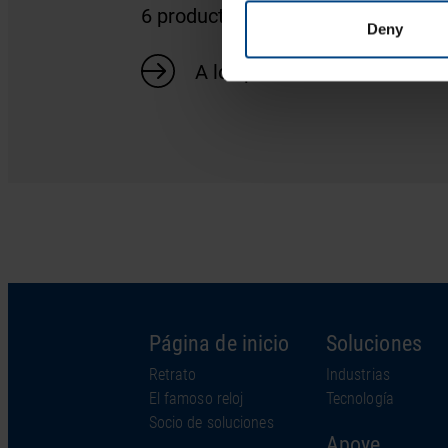
6 productos
Deny
A los productos
Página de inicio
Soluciones
Retrato
Industrias
El famoso reloj
Tecnología
Socio de soluciones
Apoye