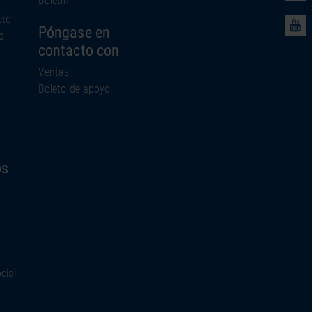
cto
Póngase en
o
contacto con
Ventas
Boleto de apoyo
os
cial