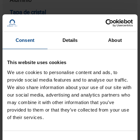
Tapa de cristal
Cristal mineral o cristal resistente al lanzamiento
de bolas
Grado de protección
Consent
Details
About
IP 54
This website uses cookies
We use cookies to personalise content and ads, to
Al producto
provide social media features and to analyse our traffic.
We also share information about your use of our site with
our social media, advertising and analytics partners who
may combine it with other information that you’ve
provided to them or that they’ve collected from your use
of their services.
Consent