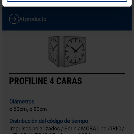
Al producto
PROFILINE 4 CARAS
Diámetros
ø 60cm, ø 80cm
Distribución del código de tiempo
Impulsos polarizados / Serie / MOBALine / IRIG /