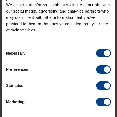
o atómicos para
We also share information about your use of our site with
proporcionar
our social media, advertising and analytics partners who
soluciones de
may combine it with other information that you’ve
tiempo, pulso, fase y
provided to them or that they’ve collected from your use
frecuencia que
soportan la
of their services.
sincronización
mediante el Sistema
Global de
Consent
Navegación por
Necessary
Selection
Satélite para una red
de infraestructura
mediana o grande.
Preferences
A los
Statistics
productos
Marketing