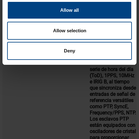
ESCLAVO PTP
Allow all
1 producto
Allow selection
La solución de reloj
esclavo PTP de
MOBATIME ofrece
interfaces de alta
Deny
precisión como las
tradicionales señales
serie de hora del día
(ToD), 1PPS, 10MHz
e IRIG B, al tiempo
que sincroniza desde
entradas de señal de
referencia versátiles
como PTP, SyncE,
Frequency/PPS, NTP.
Los esclavos PTP
están equipados con
osciladores de cristal
para proporcionar