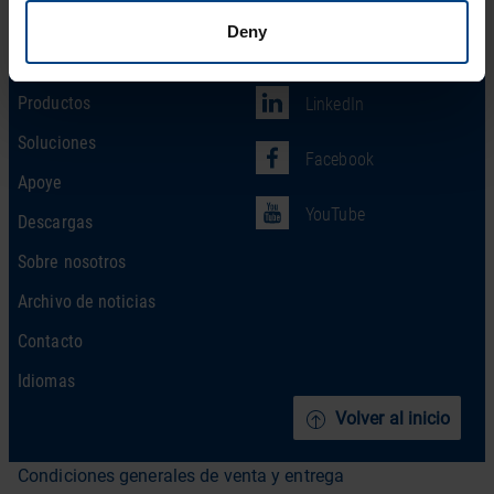
Deny
Social Network
Home
Productos
LinkedIn
Soluciones
Facebook
Apoye
YouTube
Descargas
Sobre nosotros
Archivo de noticias
Contacto
Idiomas
Volver al inicio
Condiciones generales de venta y entrega