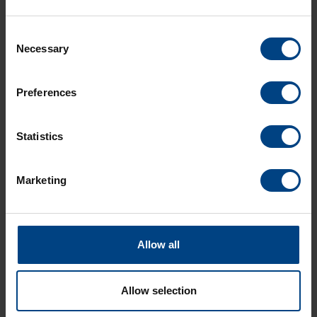
Consent
Necessary
Características técnicas
Selection
Características de la pantalla
Preferences
Mostrar colores
Statistics
Descargar
Marketing
Allow all
Allow selection