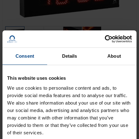
Consent
Details
About
El ECO-M-DSC es un reloj digital de diseño
contemporáneo y aspecto estilizado. Reloj digital de
uso general, pensado especialmente para su uso en
This website uses cookies
exteriores. El ECO-M-DSC cumple los requisitos de la
We use cookies to personalise content and ads, to
mayoría de las aplicaciones convencionales.
provide social media features and to analyse our traffic.
We also share information about your use of our site with
OBTENGA UNA OFERTA
our social media, advertising and analytics partners who
may combine it with other information that you’ve
provided to them or that they’ve collected from your use
MÁS INFORMACIÓN
of their services.