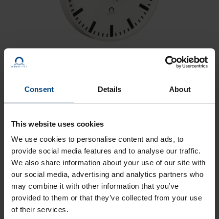
Consent
Details
About
El nombre Flex es sinónimo de excelente flexibilidad e
innumerables posibilidades. Flex se adapta a
This website uses cookies
cualquier condición subyacente, ya esté relacionada
We use cookies to personalise content and ads, to
con los requisitos técnicos de funcionamiento, los
provide social media features and to analyse our traffic.
códigos horarios, las opciones de instalación o el
We also share information about your use of our site with
diseño, y cumple los requisitos con precisión.
our social media, advertising and analytics partners who
may combine it with other information that you’ve
provided to them or that they’ve collected from your use
OBTENGA UNA OFERTA
of their services.