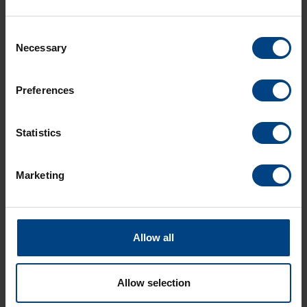
MÁS INFORMACIÓN
Consent
Necessary
Selection
Características técnicas
Preferences
Opciones de marcación
Statistics
Descargar
Marketing
Allow all
Allow selection