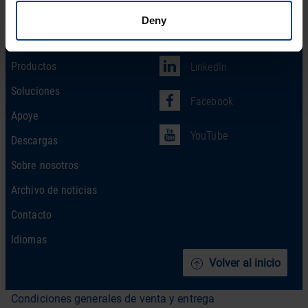
Deny
Social Network
Home
Productos
LinkedIn
Soluciones
Facebook
Apoye
YouTube
Descargas
Sobre nosotros
Archivo de noticias
Contacto
Idiomas
Volver al inicio
Condiciones generales de venta y entrega