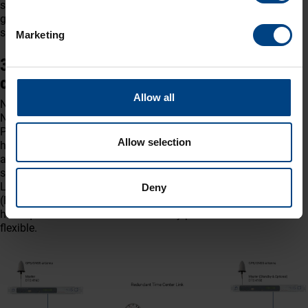
sin errores es indispensable. Ayuda a evitar retrasos y a
garantizar trayectorias de vuelo eficaces, lo que mejora
significativamente la seguridad general del espacio aéreo.
Marketing
3.2 ¿Cómo se garantiza la sincronización
con MOBATIME?
Allow all
Nuestros relojes de red analógicos y digitales controlados por
NTP son ideales para su uso en instalaciones aeroportuarias.
Pueden sincronizarse con cualquiera de nuestros servidores
Allow selection
horarios o relojes maestros. Estos relojes se ajustan
automáticamente a la hora correcta y también pueden
supervisarse a distancia. Como se conectan a través de
LAN/WAN y funcionan con alimentación a través de Ethernet
Deny
(PoE), no se requiere ninguna infraestructura adicional. Esto
hace que la instalación sea rentable y permite una reubicación
flexible.