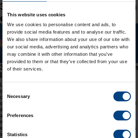
3. Precisión horaria y sincronización
en el control del tráfico aéreo
This website uses cookies
We use cookies to personalise content and ads, to
provide social media features and to analyse our traffic.
We also share information about your use of our site with
our social media, advertising and analytics partners who
may combine it with other information that you’ve
provided to them or that they’ve collected from your use
3.1 Influencia de la sincronización horaria en
of their services.
la seguridad del espacio aéreo
La sincronización horaria permite una navegación y
Consent
comunicación precisas entre las aeronaves y las torres de
Necessary
control y minimiza el riesgo de colisiones. Los relojes
Selection
sincronizados con precisión permiten a los sistemas de control
del tráfico aéreo determinar las posiciones exactas de las
aeronaves y garantizar la correcta coordinación de todos sus
Preferences
movimientos. En un sistema de tráfico aéreo interconectado a
escala mundial, en el que fracciones de segundo determinan la
seguridad de las maniobras de vuelo, la sincronización horaria
Statistics