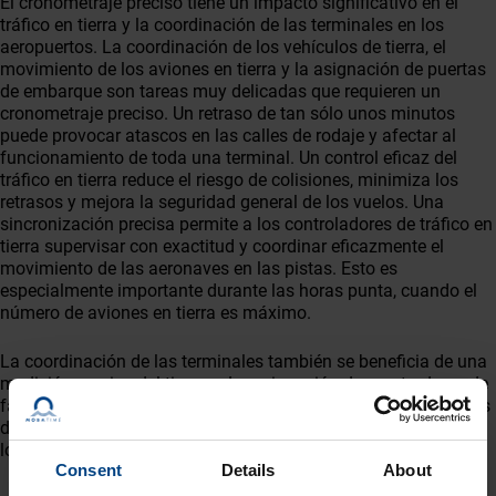
El cronometraje preciso tiene un impacto significativo en el
tráfico en tierra y la coordinación de las terminales en los
aeropuertos. La coordinación de los vehículos de tierra, el
movimiento de los aviones en tierra y la asignación de puertas
de embarque son tareas muy delicadas que requieren un
cronometraje preciso. Un retraso de tan sólo unos minutos
puede provocar atascos en las calles de rodaje y afectar al
funcionamiento de toda una terminal. Un control eficaz del
tráfico en tierra reduce el riesgo de colisiones, minimiza los
retrasos y mejora la seguridad general de los vuelos. Una
sincronización precisa permite a los controladores de tráfico en
tierra supervisar con exactitud y coordinar eficazmente el
movimiento de las aeronaves en las pistas. Esto es
especialmente importante durante las horas punta, cuando el
número de aviones en tierra es máximo.
La coordinación de las terminales también se beneficia de una
medición precisa del tiempo. La asignación de mostradores de
facturación, puntos de control de seguridad y zonas de puertas
de embarque debe planificarse con precisión para minimizar
los tiempos de espera y optimizar el flujo de pasajeros.
Consent
Details
About