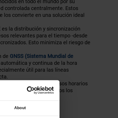
ocidos en todo el mundo por su
ed controlada centralmente. Estos
 los convierte en una solución ideal
es la distribución y sincronización
esos relevantes para el tiempo -desde
ncronizados. Esto minimiza el riesgo de
n de
GNSS (Sistema Mundial de
 automática y continua de la hora
cialmente útil para las líneas
cta.
lizado de todos los procesos horarios
ejas y garantizan que todos los
About