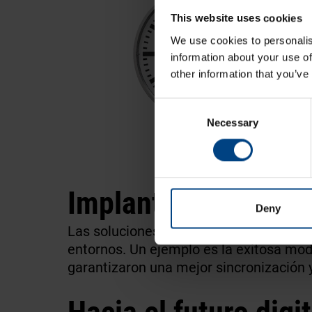
This website uses cookies
We use cookies to personalis
information about your use of
other information that you’ve
Consent
Necessary
Selection
Implantaciones con
Deny
Las soluciones de MOBATIME se utiliza
entornos. Un ejemplo es la exitosa mo
garantizaron una mejor sincronización 
Hacia el futuro digi