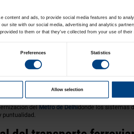
e content and ads, to provide social media features and to analy
 our site with our social media, advertising and analytics partn
 provided to them or that they’ve collected from your use of their
Preferences
Statistics
 éxito en todo el mundo
Allow selection
n en numerosos países y proyectos y han demostra
dernización del
Metro de Delhi
donde los sistemas 
y puntualidad.
tal del transporte ferrovia