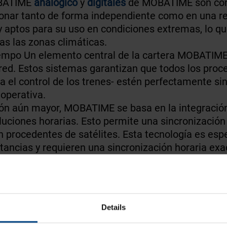
OBATIME
analógico
y
digitales
de MOBATIME son con
cionar tanto de forma independiente como en una r
 aptos para su uso en condiciones extremas, lo que
as las zonas climáticas.
tiempo Un elemento central de la cartera MOBATIME 
red. Estos sistemas garantizan que todos los proc
ta el control de los trenes- estén perfectamente si
 operativa.
ión aún mayor, MOBATIME se basa en la integració
uciones horarias. Esto permite una sincronización
 procedentes de satélites. Esta tecnología es espe
stancias y requieren una sincronización horaria exa
estros de MOBATIME proporcionan un control centra
Están diseñados para su integración en redes compl
s estén siempre sincronizados.
Details