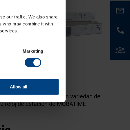
se our traffic. We also share
ers who may combine it with
 services.
Marketing
Allow all
do su eficacia en una gran variedad de
de reloj de estación de MOBATIME
rio