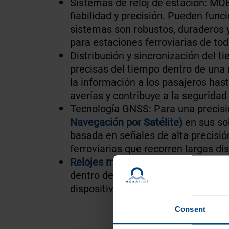
Sistemas de reloj de estación: M
fiabilidad y precisión. Pueden fun
sistemas son robustos, duraderos y
para estaciones ferroviarias de tod
Distribución y sincronización del 
precisas del tiempo dentro de una 
la información a los pasajeros has
averías y contribuye a la seguridad
Tecnología GNSS: Para una precis
Navegación por Satélite)
en sus sol
basada en señales de alta precisión
ferroviarias que recorren largas di
Relojes maestros
: Los relojes ma
dentro de un sistema ferroviario. 
dispositivos y sistemas conectado
Consent