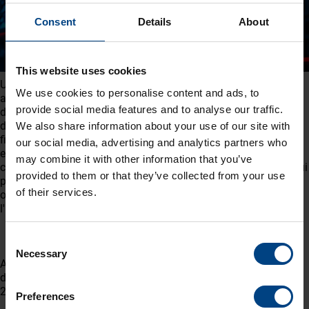
Consent
Details
About
This website uses cookies
Un code malveillant a été découvert dans les archives de xz en
We use cookies to personalise content and ads, to
amont, à partir de la version 5.6.0. Grâce à une série
provide social media features and to analyse our traffic.
d'obscurcissements complexes, le processus de construction
de liblzma extrait un fichier objet préconstruit à partir d'un
We also share information about your use of our site with
fichier de test déguisé existant dans le code source, qui est
our social media, advertising and analytics partners who
ensuite utilisé pour modifier des fonctions spécifiques dans le
may combine it with other information that you’ve
code liblzma. Il en résulte une bibliothèque liblzma modifiée qui
provided to them or that they’ve collected from your use
peut être utilisée par n'importe quel logiciel (par exemple
of their services.
openssh) lié à cette bibliothèque, interceptant et modifiant
l'interaction des données avec cette bibliothèque.
Description détaillée de la vulnérabilité
Consent
Necessary
Selection
Après une analyse détaillée, nous pouvons confirmer qu'
aucun
des produits MOBATIME
n'
est affecté par la vulnérabilité CVE-
2024-3094.
Preferences