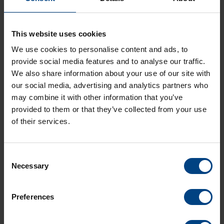
Fonction principale
This website uses cookies
Dispositif synchronisé par NTP pour fournir une
We use cookies to personalise content and ads, to
MOBALine pour un petit nombre d'horloges ou
DCF
provide social media features and to analyse our traffic.
We also share information about your use of our site with
our social media, advertising and analytics partners who
may combine it with other information that you’ve
provided to them or that they’ve collected from your use
Vers le produit
of their services.
Consent
Necessary
Selection
Preferences
Convertisseurs de Time Code