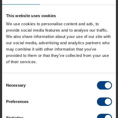
Diamètres
This website uses cookies
ø 30cm et ø 40cm
We use cookies to personalise content and ads, to
provide social media features and to analyse our traffic.
Distribution du code temporel
We also share information about your use of our site with
MOBALine / NTP
our social media, advertising and analytics partners who
Matériau du boîtier
may combine it with other information that you’ve
Aluminium ou plastique
provided to them or that they’ve collected from your use
of their services.
Verre de couverture
Verre minéral, Plexiglas Resist, Polycarbonate
bombé
Consent
Necessary
Selection
Degré de protection
IP 40
Preferences
Statistics