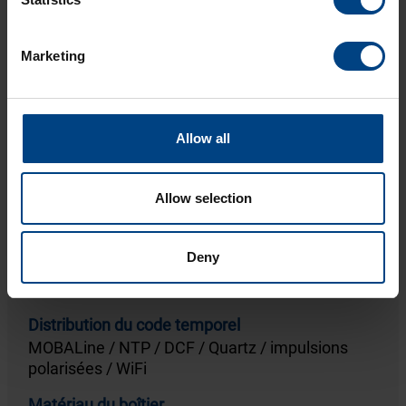
Vers le produit
Marketing
Allow all
ECO
Allow selection
Deny
Diamètres
ø 25cm, ø 30cm et ø 40cm
Distribution du code temporel
MOBALine / NTP / DCF / Quartz / impulsions
polarisées / WiFi
Matériau du boîtier