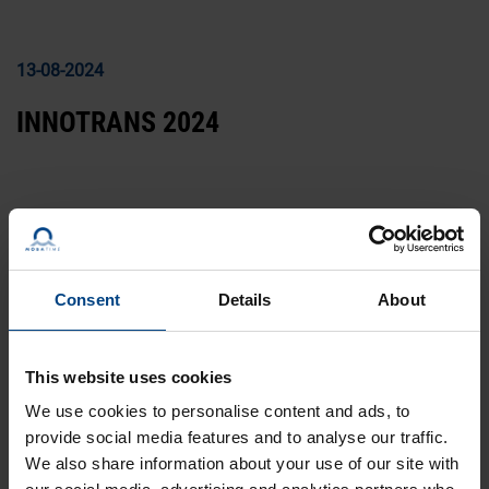
13-08-2024
INNOTRANS 2024
Consent
Details
About
This website uses cookies
14-12-2023
We use cookies to personalise content and ads, to
RÉSUMÉ DE LA PROCHAINE ÉDITION
provide social media features and to analyse our traffic.
We also share information about your use of our site with
D’INTERSEC 2024 À DUBAÏ