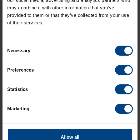
our social media, advertising and analytics partners who
may combine it with other information that you’ve
provided to them or that they’ve collected from your use
of their services.
Consent
Necessary
Selection
Preferences
29-06-2023
EXAMEN DE CIRED 2023
Statistics
Marketing
Allow all