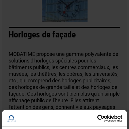
Horloges de façade
MOBATIME propose une gamme polyvalente de
solutions d'horloges spéciales pour les
bâtiments publics, les centres commerciaux, les
musées, les théâtres, les opéras, les universités,
etc., qui comprend des horloges publicitaires,
des horloges de grande taille et des horloges de
façade. Ces horloges sont bien plus qu'un simple
affichage public de l'heure. Elles attirent
l'attention des gens, donnent vie aux paysages
urbains, ornent les façades et enrichissent
l'atmosphère de divers bâtiments, en tant
qu'objets de design artistique.