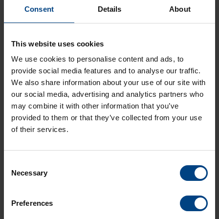
Consent
Details
About
This website uses cookies
Vers le produit
We use cookies to personalise content and ads, to
provide social media features and to analyse our traffic.
We also share information about your use of our site with
our social media, advertising and analytics partners who
may combine it with other information that you’ve
provided to them or that they’ve collected from your use
of their services.
Horloges florales
Consent
Necessary
Selection
MOBATIME propose une large gamme
d'horloges florales, qui sont des curiosités
Preferences
horticoles et une manière décorative d'afficher