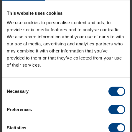
This website uses cookies
We use cookies to personalise content and ads, to
provide social media features and to analyse our traffic.
We also share information about your use of our site with
our social media, advertising and analytics partners who
may combine it with other information that you’ve
provided to them or that they’ve collected from your use
of their services.
DTS 4020.timebridge
Consent
Necessary
Selection
Type d'oscillateur
Preferences
VTCTXO
Type d'interfaces
Statistics
100/1000MBit Ethernet