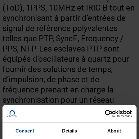
(ToD), 1PPS, 10MHz et IRIG B tout en
synchronisant à partir d’entrées de
signal de référence polyvalentes
telles que PTP, SyncE, Frequency /
PPS, NTP. Les esclaves PTP sont
équipés d’oscillateurs à quartz pour
fournir des solutions de temps,
d’impulsion, de phase et de
fréquence prenant en charge la
synchronisation pour un réseau
d’infrastructure de taille moyenne ou
grande.
Consent
Details
About