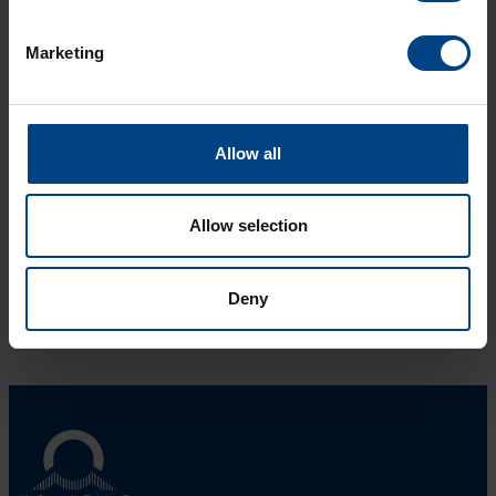
Type de protocoles
Marketing
PTP (IEEE 1588) / SyncE / NTP / IRIG-B
Requêtes (S)NTP/s
10'000
Allow all
Allow selection
Vers le produit
Deny