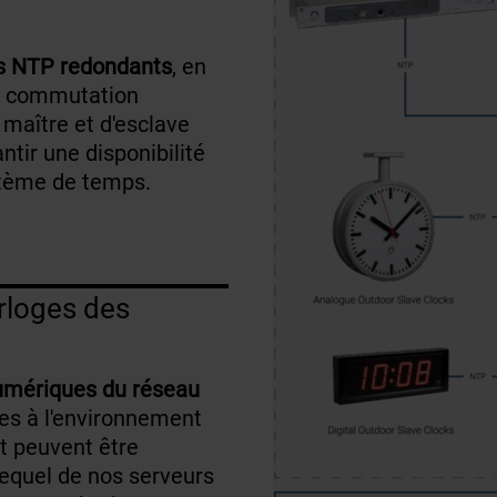
s NTP redondants
, en
ne commutation
 maître et d'esclave
antir une disponibilité
stème de temps.
rloges des
umériques du réseau
es à l'environnement
et peuvent être
lequel de nos serveurs