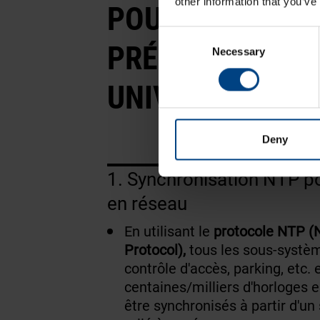
other information that you’ve
POUR FOURNIR 
Consent
PRÉCISE AUX ÉC
Necessary
Selection
UNIVERSITÉS ?
Deny
1. Synchronisation NTP p
en réseau
En utilisant le
protocole NTP (
Protocol),
tous les sous-systèm
contrôle d'accès, parking, etc. 
centaines/milliers d'horloges
être synchronisés à partir d'u