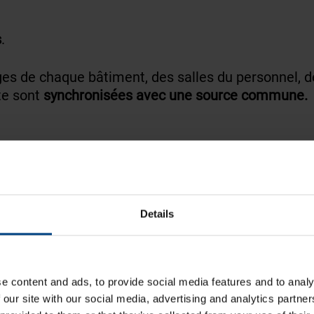
s
.
es de chaque bâtiment, des salles du personnel, d
te sont
synchronisées avec une source commune.
Details
LES
MOBATIME
e content and ads, to provide social media features and to analy
 our site with our social media, advertising and analytics partn