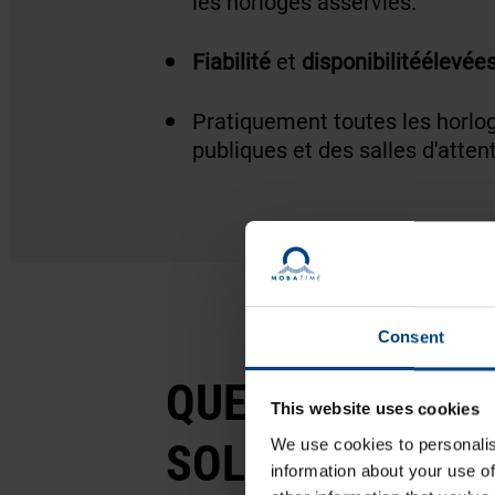
les horloges asservies.
Fiabilité
et
disponibilité
élevée
Pratiquement toutes les horlog
publiques et des salles d'atten
Consent
QUELLES SONT 
This website uses cookies
SOLUTIONS DE 
We use cookies to personalis
information about your use of