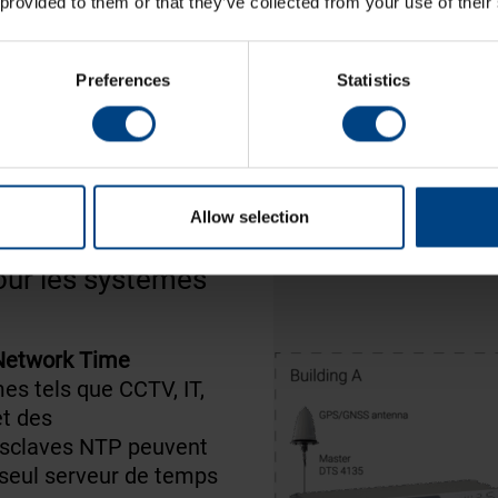
 provided to them or that they’ve collected from your use of their
UNE HEURE
OLES ET AUX
Preferences
Statistics
Allow selection
our les systèmes
Network Time
es tels que CCTV, IT,
et des
 esclaves NTP peuvent
n seul serveur de temps