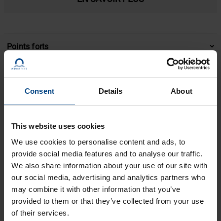
Points forts
PTP GRANDMASTER ET PRTC
Le DTS 4210 est une horloge de référence primaire (PRTC)
Consent
Details
About
et un grand maître PTP conforme à la norme IEEE 1588-
2008 / PTPv2, avec compatibilité IEEE 1588-2019 /
SERVEUR NTP HAUTES PERFORMANCES
PTPv2.1, pour la synchronisation de clients de haute
This website uses cookies
Le système peut traiter plus de
20 000 requêtes NTP/SNTP
précision. Utilisable pour les télécommunications (p. ex.
We use cookies to personalise content and ads, to
par seconde
et prendre en charge jusqu’à
600 000 clients
,
5G), l’énergie (p. ex. réseau intelligent), l’automatisation et
provide social media features and to analyse our traffic.
en fonction de la configuration du client NTP.
plus encore.
We also share information about your use of our site with
OSCILLATEUR AU
RUBIDIUM
DE HAUTE PRÉCISION
our social media, advertising and analytics partners who
Équipé d’un
oscillateur au rubidium
, le DTS 4210 assure un
may combine it with other information that you’ve
maintien ultra stable avec un taux de vieillissement de
provided to them or that they’ve collected from your use
±2,5×10-¹¹/jour et une précision de maintien de < ±0,9
of their services.
SURVEILLANCE DE LA SÉCURITÉ GNSS ET PARE-FEU DES