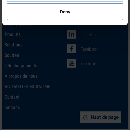
Deny
Social Network
page d’accueil
Produits
LinkedIn
Solutions
Facebook
Soutien
YouTube
Téléchargements
A propos de nous
ACTUALITÉS MOBATIME
Contact
langues
Haut de page