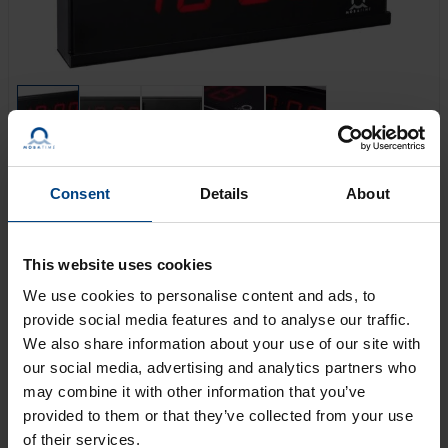
L’horloge numérique d’intérieur ECO-M-DC est une
Consent
Details
About
horloge numérique élégante et très mince pour
l’affichage de l’heure et de la date. Degré de protection
élevé IP54 en standard pour toutes les versions.
This website uses cookies
L’affichage LED 7 segments à haute luminance permet
We use cookies to personalise content and ads, to
une excellente lisibilité sous différents angles de vue.
provide social media features and to analyse our traffic.
We also share information about your use of our site with
our social media, advertising and analytics partners who
OBTENIR UNE OFFRE
may combine it with other information that you’ve
provided to them or that they’ve collected from your use
of their services.