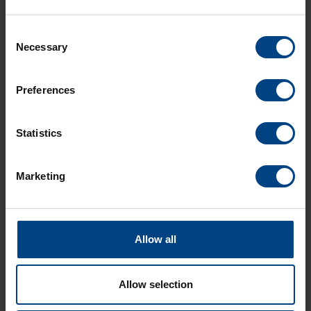
EN SAVOIR PLUS
Consent
Necessary
Selection
Caractéristiques techniques
Preferences
Options de numérotation
Statistics
Télécharger
Marketing
Allow all
Allow selection