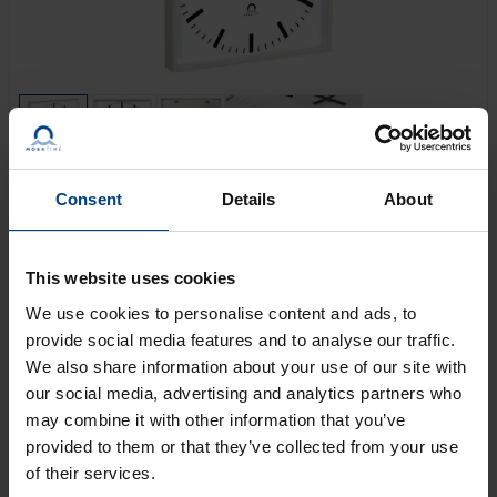
Consent
Details
About
Simple, clair, extra plat et carré, le FLEX Quad s’intègre
parfaitement à tous les environnements. Flex Quad
s’adapte à toutes les conditions sous-jacentes, qu’il
This website uses cookies
s’agisse des exigences techniques de
We use cookies to personalise content and ads, to
fonctionnement, des codes temporels, des options
provide social media features and to analyse our traffic.
d’installation ou de la conception, et répond aux
We also share information about your use of our site with
exigences avec précision.
our social media, advertising and analytics partners who
may combine it with other information that you’ve
OBTENIR UNE OFFRE
provided to them or that they’ve collected from your use
of their services.