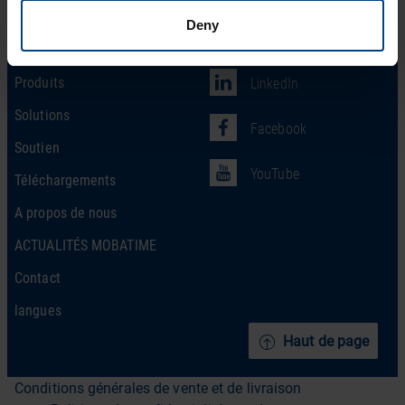
Deny
Social Network
page d’accueil
Produits
LinkedIn
Solutions
Facebook
Soutien
YouTube
Téléchargements
A propos de nous
ACTUALITÉS MOBATIME
Contact
langues
Haut de page
Conditions générales de vente et de livraison