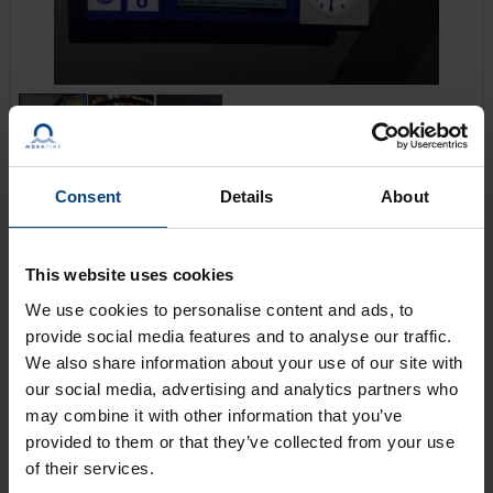
Consent
Details
About
L’horloge de panneau MOBATIME est la solution facile
pour équiper votre système d’information passagers
(PIS) personnalisé d’une horloge analogique intégrée.
This website uses cookies
Une horloge de panneau est un module complet
We use cookies to personalise content and ads, to
spécialement conçu pour être monté dans des
provide social media features and to analyse our traffic.
panneaux avec une vitre frontale existante. Grâce à
We also share information about your use of our site with
son design fin, avec ou sans éclairage LED, c’est la
our social media, advertising and analytics partners who
solution parfaite pour presque toutes les applications
may combine it with other information that you’ve
de panneaux.
provided to them or that they’ve collected from your use
of their services.