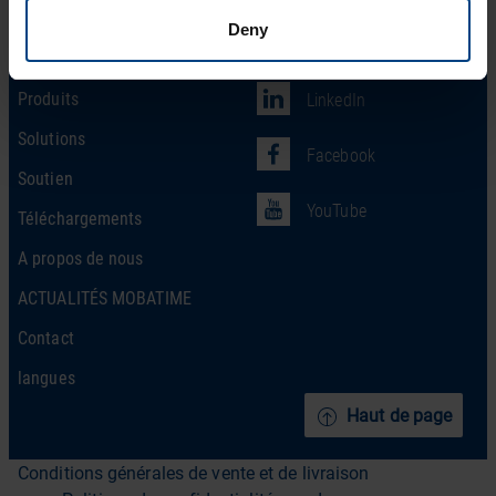
Deny
Social Network
page d’accueil
Produits
LinkedIn
Solutions
Facebook
Soutien
YouTube
Téléchargements
A propos de nous
ACTUALITÉS MOBATIME
Contact
langues
Haut de page
Conditions générales de vente et de livraison