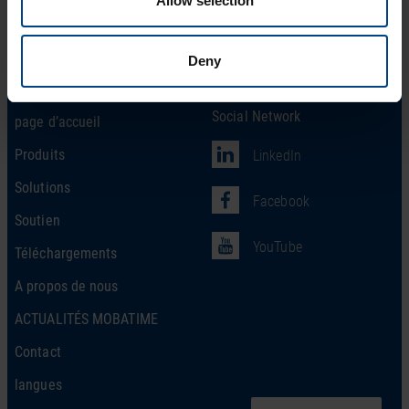
Allow selection
Deny
Social Network
page d’accueil
Produits
LinkedIn
Solutions
Facebook
Soutien
YouTube
Téléchargements
A propos de nous
ACTUALITÉS MOBATIME
Contact
langues