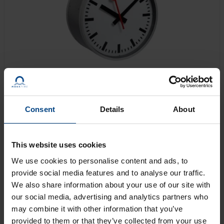
Consent
Details
About
This website uses cookies
L’horloge extérieure Metro est utilisée depuis des
We use cookies to personalise content and ads, to
décennies par différentes compagnies ferroviaires
provide social media features and to analyse our traffic.
suisses. Grâce à sa construction robuste et à un grand
We also share information about your use of our site with
nombre de mouvements différents, elle a fait ses
our social media, advertising and analytics partners who
preuves jusqu’à aujourd’hui.
may combine it with other information that you’ve
provided to them or that they’ve collected from your use