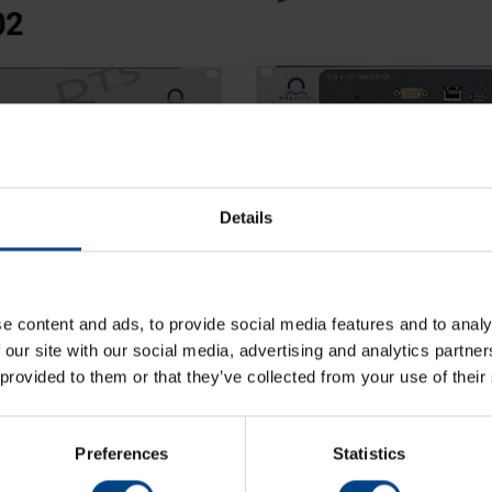
riel V1 ne sont plus supportés par les mises à jo
Details
les infrastructures critiques. Si vous utilisez encor
illez nous contacter pour une offre de remplacement
ération V2 a eu lieu pour les DTS 4135 et DTS 480x
e content and ads, to provide social media features and to analy
 Ce changement s'accompagne également d'un change
 our site with our social media, advertising and analytics partn
 provided to them or that they’ve collected from your use of their
our la plus récente est disponible
ici
.
Preferences
Statistics