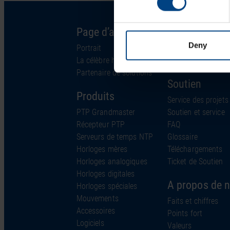
Page d’accueil
Solutions
Deny
Portrait
Industries
La célèbre horloge
Technologie
Partenaire de solutions
Soutien
Produits
Service des projets
PTP Grandmaster
Soutien et service
Récepteur PTP
FAQ
Serveurs de temps NTP
Glossaire
Horloges mères
Téléchargements
Horloges analogiques
Ticket de Soutien
Horloges digitales
A propos de 
Horloges spéciales
Mouvements
Faits et chiffres
Accessoires
Points fort
Logiciels
Valeurs