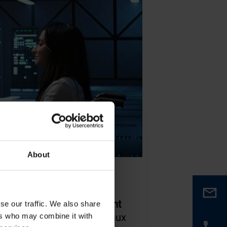
About
 A et LAN B), généralement
se our traffic. We also share
nément sur les deux réseaux
ers who may combine it with