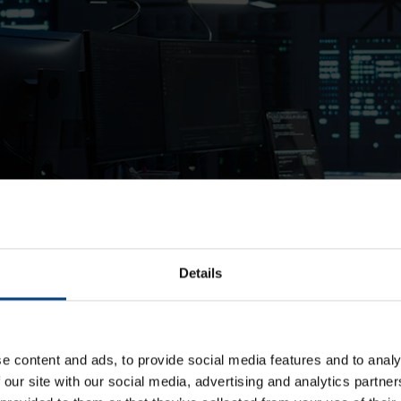
Details
dondance parallèle (PRP)
x réseaux Ethernet distincts et indépendants (LAN
e content and ads, to provide social media features and to analy
me de données est dupliquée et transmise simulta
 our site with our social media, advertising and analytics partn