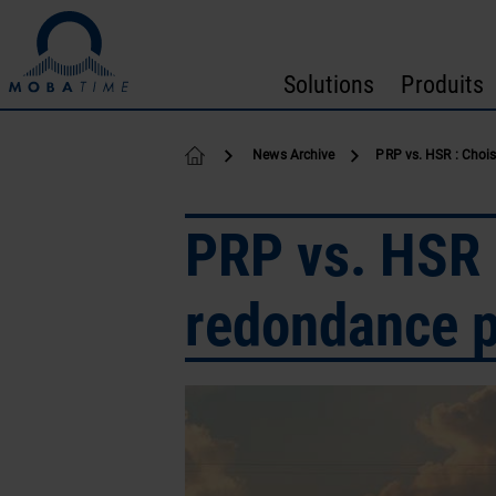
Passer au contenu
Solutions
Produits
News Archive
PRP vs. HSR : Chois
PRP vs. HSR :
redondance p