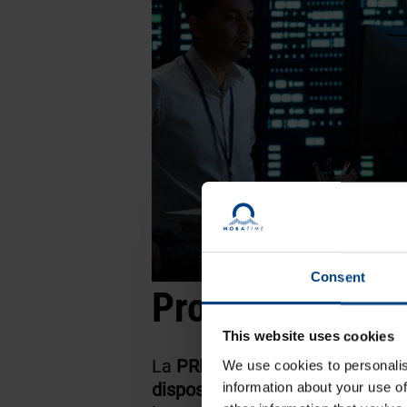
Consent
Protocole de re
This website uses cookies
La
PRP
repose sur l'idée de
deu
We use cookies to personalis
disposés en étoile
. Chaque tra
information about your use of