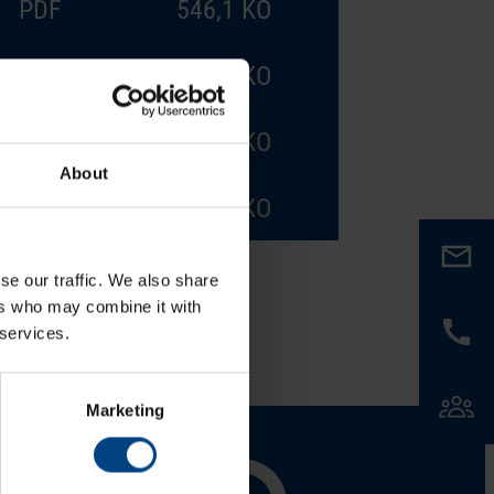
PDF
546,1 KO
PDF
551,7 KO
PDF
545,5 KO
About
PDF
547,9 KO
se our traffic. We also share
ers who may combine it with
 services.
Marketing
al Network