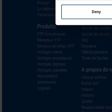
Portrait
Industries
La célèbre horloge
Technologie
Deny
Partenaire de solutions
Soutien
Produits
Service des projets
PTP Grandmaster
Soutien et service
Récepteur PTP
FAQ
Serveurs de temps NTP
Glossaire
Horloges mères
Téléchargements
Horloges analogiques
Ticket de Soutien
Horloges digitales
A propos de 
Horloges spéciales
Mouvements
Faits et chiffres
Accessoires
Points fort
Logiciels
Valeurs
Histoire
Qualité
Responsabilité soci