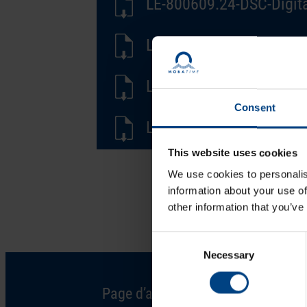
LE-800609.24-DSC-Digita
LD-800609.24-DSC-Digita
LF-800609.24-DSC-Digita
Consent
LS-800609.24-DSC-Digita
This website uses cookies
We use cookies to personalis
information about your use of
other information that you’ve
Consent
Necessary
Selection
Page d’accueil
Solutions