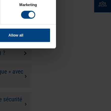
Marketing
eurs de
Allow all
) ?
que » avec
e sécurité