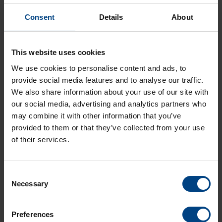
CELA VOUS A-T-IL ÉTÉ UTILE ?
Consent
Details
About
This website uses cookies
We use cookies to personalise content and ads, to
provide social media features and to analyse our traffic.
We also share information about your use of our site with
our social media, advertising and analytics partners who
may combine it with other information that you’ve
provided to them or that they’ve collected from your use
of their services.
VOIR AUSSI
Consent
Necessary
Selection
En quoi l’IRNSS / NavIC se distingue-t-il
des autres systèmes GNSS ?
Preferences