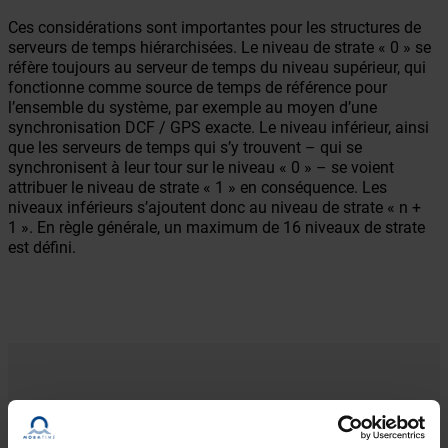
Ces considérations sont importantes pour les structures de
serveurs de temps hiérarchisées. Le niveau de strate « 0 » se
réfère toujours au serveur de temps du niveau supérieur, qui
fonctionne comme source de temps de référence pour
l’ensemble du système, par exemple au moyen d’une
synchronisation DCF / GPS exacte. Le niveau inférieur, ainsi
que les serveurs de temps qui s’y trouvent – qui se
synchronisent à leur tour sur le niveau « 0 » – se voient
attribuer le niveau de strate « 1 » en conséquence. Les
niveaux inférieurs s’ajoutent donc au niveau de strate « n +
1 ». En règle générale, un maximum de 16 niveaux de strate
est défini.