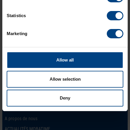
d’adressage unique de 340 milliards.
Statistics
Marketing
Allow all
Social Network
page d’accueil
Produits
LinkedIn
Allow selection
Solutions
Facebook
Soutien
Deny
YouTube
Téléchargements
A propos de nous
ACTUALITÉS MOBATIME