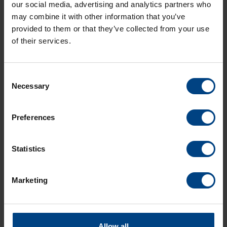
our social media, advertising and analytics partners who
synchronisé (l’heure et la date de début absolues doivent être
may combine it with other information that you’ve
réglées manuellement).
provided to them or that they’ve collected from your use
of their services.
Consent
Necessary
Selection
Preferences
Social Network
page d’accueil
Statistics
Produits
LinkedIn
Solutions
Facebook
Marketing
Soutien
YouTube
Téléchargements
A propos de nous
Allow all