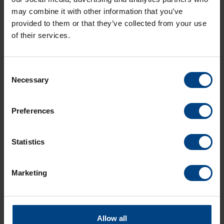
endroits différents.
may combine it with other information that you’ve
provided to them or that they’ve collected from your use
of their services.
Consent
Necessary
Selection
Preferences
Social Network
page d’accueil
Produits
LinkedIn
Statistics
Solutions
Facebook
Marketing
Soutien
YouTube
Téléchargements
A propos de nous
Allow all