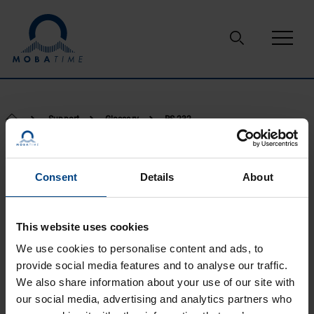
Passer au contenu
Support
Glossary
RS-232
RS-232
Consent
Details
About
Un port série conforme à la norme RS-232 (norme EIA RS-
This website uses cookies
232-C de l’Electronic Industries Association) était autrefois
We use cookies to personalise content and ads, to
une caractéristique standard de nombreux types
provide social media features and to analyse our traffic.
d’ordinateurs. Aujourd’hui, cette interface est dépassée dans
l’électronique grand public, mais elle est encore largement
We also share information about your use of our site with
utilisée dans les applications embarquées et industrielles.
our social media, advertising and analytics partners who