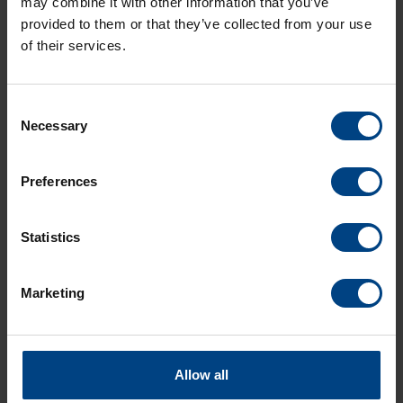
may combine it with other information that you’ve
provided to them or that they’ve collected from your use
of their services.
Consent
Necessary
Selection
Social Network
page d’accueil
Preferences
Produits
LinkedIn
Statistics
Solutions
Facebook
Soutien
Marketing
YouTube
Téléchargements
A propos de nous
ACTUALITÉS MOBATIME
Allow all