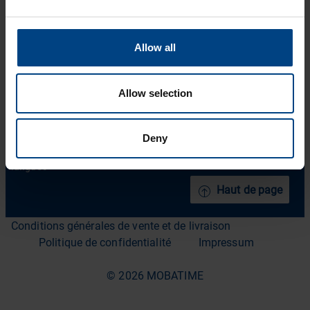
Solutions
Facebook
Soutien
Allow all
YouTube
Téléchargements
A propos de nous
Allow selection
ACTUALITÉS MOBATIME
Deny
Contact
langues
Haut de page
Conditions générales de vente et de livraison
Politique de confidentialité
Impressum
© 2026 MOBATIME