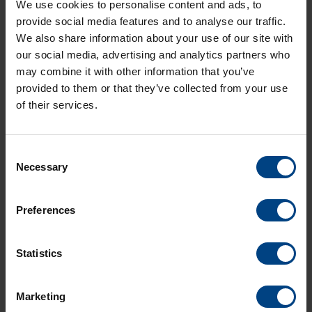
We use cookies to personalise content and ads, to
Il existe deux bandes de fréquences en WiFi : 2,4 GHz et 5,0
provide social media features and to analyse our traffic.
GHz.
La fréquence de 2,4 GHz du routeur wifi offre à l’utilisateur du
We also share information about your use of our site with
wifi une large zone de couverture et une meilleure pénétration
our social media, advertising and analytics partners who
des objets solides avec une vitesse maximale de 150 Mbps.
may combine it with other information that you’ve
La fréquence de 5 GHz permet à l’utilisateur d’avoir une plus
provided to them or that they’ve collected from your use
grande portée de données avec des interférences
of their services.
négligeables et offre une grande qualité en ce qui concerne
les vitesses d’Internet pour le wifi à domicile.
Consent
Necessary
Selection
Preferences
Statistics
Social Network
page d’accueil
Marketing
Produits
LinkedIn