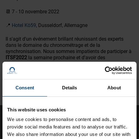
📆 7 - 10 novembre 2022
📍
Hotel Kö59
, Dusseldorf, Allemagne
Il s'agit d'un événement brillant réunissant des experts
dans le domaine du chronométrage et de la
synchronisation. Nous sommes impatients de participer à
ITSF2022
la semaine prochaine et d'avoir des
conversations passionnantes sur le thème bien connu du
chronométrage de haute précision ! Prenons contact
ensemble !
Consent
Details
About
PRENEZ RENDEZ-VOUS AVEC L'UN DE NOS EXPERTS
This website uses cookies
We use cookies to personalise content and ads, to
Améliorer le chronométrage
provide social media features and to analyse our traffic.
depuis 1938
We also share information about your use of our site with