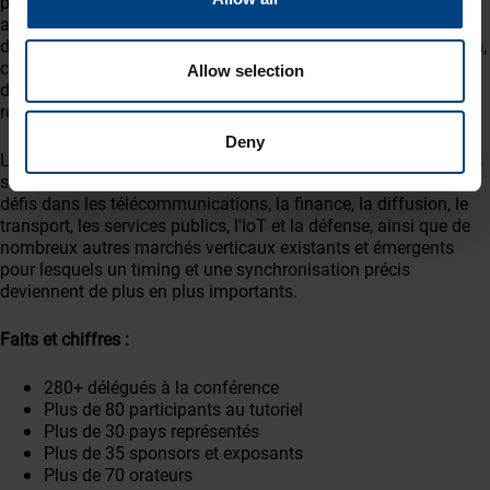
participants issus des utilisateurs finaux et des opérateurs,
ainsi que pour la présence d'intervenants de fournisseurs
d'équipements, de fabricants et d'organismes de normalisation,
cet événement est un véritable "who's who" de la communauté
Allow selection
du chronométrage et de la synchronisation que vous ne
retrouverez nulle part ailleurs.
Deny
Les présentations et l'exposition mettent en avant les dernières
solutions de synchronisation et de temps, les avancées et les
défis dans les télécommunications, la finance, la diffusion, le
transport, les services publics, l'IoT et la défense, ainsi que de
nombreux autres marchés verticaux existants et émergents
pour lesquels un timing et une synchronisation précis
deviennent de plus en plus importants.
Faits et chiffres :
280+ délégués à la conférence
Plus de 80 participants au tutoriel
Plus de 30 pays représentés
Plus de 35 sponsors et exposants
Plus de 70 orateurs