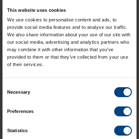
This website uses cookies
We use cookies to personalise content and ads, to
provide social media features and to analyse our traffic.
À Dubaï, lors de la conférence
Intersec
(19. – 21. janvier),
nous exposons à l’une des plus grandes foires commerciales
We also share information about your use of our site with
du monde. Ces trois jours sont consacrés à l’échange
our social media, advertising and analytics partners who
d’informations et à la création de réseaux. Nous sommes
may combine it with other information that you’ve
impatients de vivre cette période passionnante à Dubaï.
provided to them or that they’ve collected from your use
of their services.
Que pouvez-vous attendre de nous lors de cette exposition ?
Vous aurez un aperçu détaillé de nos
produits
. En plus
d’une variété d’horloges
analogiques
et
numériques
, qui
Consent
se trouvent sur nos deux stands d’horloges de 3 m de
Necessary
Selection
haut, vous pouvez également examiner de plus près
nos
serveurs de temps
et nos
horloges maîtresses
.
Vous aurez l’occasion de rencontrer personnellement M.
Preferences
Reist (CEO), M. Friedli (CSO) et notre équipe de vente
pour discuter avec eux de vos besoins et de vos idées.
Découvrez nos
systèmes et solutions
pour les
Statistics
aéroports, les chemins de fer, les métros, les hôpitaux,