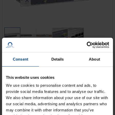
Le DTS 4160 est un dispositif combiné de distribution
Consent
Details
About
et de synchronisation de l’heure avec jusqu’à 4 ports
réseau (IPv4/IPv6). Il fournit une référence temporelle
aux clients PTP et NTP. Grâce à sa haute précision et à
This website uses cookies
son concept intelligent de fonctionnement redondant,
il offre un haut degré de fiabilité et de disponibilité.
We use cookies to personalise content and ads, to
provide social media features and to analyse our traffic.
We also share information about your use of our site with
OBTENIR UNE OFFRE
our social media, advertising and analytics partners who
may combine it with other information that you’ve