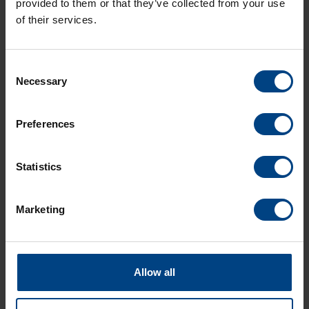
provided to them or that they’ve collected from your use
EN SAVOIR PLUS
of their services.
Consent
Points forts
Necessary
Selection
Caractéristiques techniques
Preferences
Spécifications
Statistics
Télécharger
Marketing
FAQ
Allow all