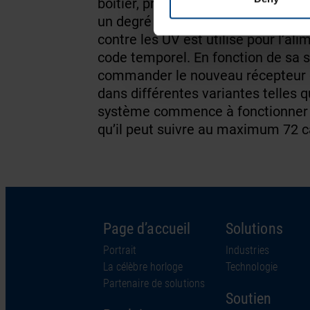
boîtier, protégé pour résister aux 
un degré de protection contre les in
contre les UV est utilisé pour l’al
code temporel. En fonction de sa si
commander le nouveau récepteur 
dans différentes variantes telles 
système commence à fonctionner a
qu’il peut suivre au maximum 72 ca
Page d’accueil
Solutions
Portrait
Industries
La célèbre horloge
Technologie
Partenaire de solutions
Soutien