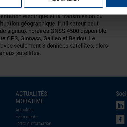
exigences d’une installation extérieure avec
filtrations IP 65. Un câble à 4 fils protégé
imentation électrique et la transmission du
tuation géographique, l’utilisateur peut
de signaux horaires GNSS 4500 disponible
que GPS, Glonass, Galileo et Beidou. Le
vec seulement 3 données satellites, alors
naux satellites.
ACTUALITÉS
Soci
MOBATIME
Actualités
Événements
Lettre d’information