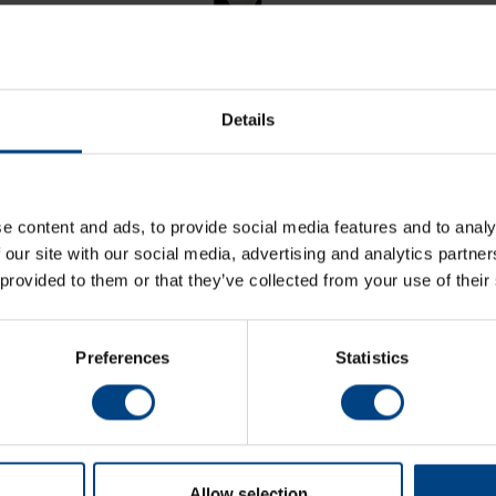
Details
GNSS 4500
de MOBATIME est désormais
 précision accrues, tout en utilisant le
 satellite (GNSS) au lieu du seul système
e content and ads, to provide social media features and to analy
 our site with our social media, advertising and analytics partn
signaux horaires utilisé pour synchroniser
 provided to them or that they’ve collected from your use of their
aux du système mondial de navigation par
ne
horloge-mère
, à un
serveur de temps
et
clave ou à tout autre appareil électronique
Preferences
Statistics
 DCF (boucle de courant, UTC ou CET).
omme un appareil tout-en-un, c’est-à-dire
eption sont réunis dans un seul et même
Allow selection