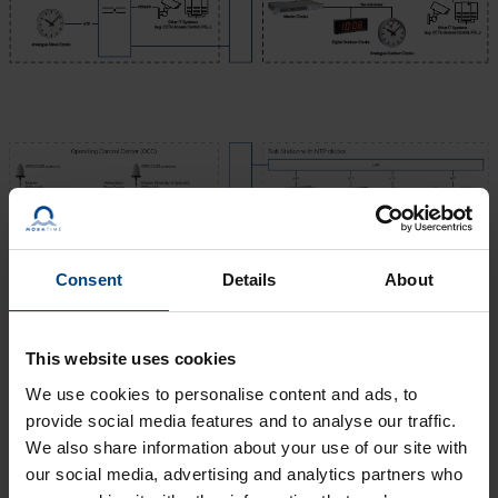
Consent
Details
About
This website uses cookies
Savez-vous que la
synchronisation des systèmes
We use cookies to personalise content and ads, to
horaires joue un rôle très
provide social media features and to analyse our traffic.
important, et si oui, comment ?
We also share information about your use of our site with
our social media, advertising and analytics partners who