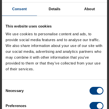
Consent
Details
About
This website uses cookies
Mise à jour de sécurité –
We use cookies to personalise content and ads, to
Vulnérabilités de la bibliothèque
provide social media features and to analyse our traffic.
ntp-4.2.8p15
We also share information about your use of our site with
our social media, advertising and analytics partners who
MOBATIME a connaissance de vulnérabilités récemment
may combine it with other information that you’ve
publiées dans la bibliothèque ntp-4.2.8p15. Cette
provided to them or that they’ve collected from your use
bibliothèque est utilisée dans les dispositifs DTS de
MOBATIME, comme indiqué dans les manuels.
of their services.
Les quatre vulnérabilités CVE-2023-26551, CVE-2023-26552,
CVE-2023-26553, CVE-2023-26554 sont liées au service ntpq.
Consent
ntpq est utilisé pour obtenir des informations sur l’état du
Necessary
Selection
service ntpd. Sur nos appareils, ce service peut être limité à
un accès local ou complètement désactivé. Notre
recommandation en matière de sécurité est de désactiver les
Preferences
requêtes NTP (comme déjà décrit dans notre guide de