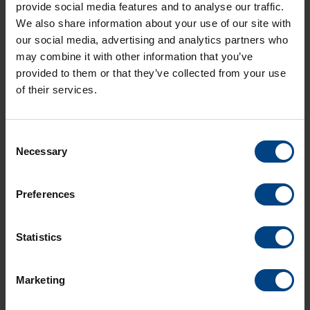
provide social media features and to analyse our traffic.
We also share information about your use of our site with
our social media, advertising and analytics partners who
may combine it with other information that you’ve
provided to them or that they’ve collected from your use
Depuis plus de 15 ans, MOBATIME Swiss Time Systems
of their services.
utilise cette abréviation pour ses produits de synchronisation
de
serveurs de temps
, d’
horloges maîtresses
et de
grands
maîtres
. Mais que signifie cette abréviation ?
Consent
Le DTS est appelé système de temps distribué. Les
Necessary
Selection
fonctionnalités sont réparties dans des dispositifs
individuels, ces dispositifs étant montés là où le signal
temporel est nécessaire à l’application.
Preferences
Le réseau (LAN) est utilisé comme connexion entre les
dispositifs DTS en utilisant des protocoles tels que NTP ou
Statistics
PTP. Des interfaces bifilaires ou spéciales sont utilisées pour
distribuer la synchronisation du temps, des impulsions et de
la fréquence aux applications esclaves. Avec MOBA-
Marketing
NMS
(Network Management System
) ou SSH (Secure Shell),
les appareils DTS peuvent être exploités, supervisés et