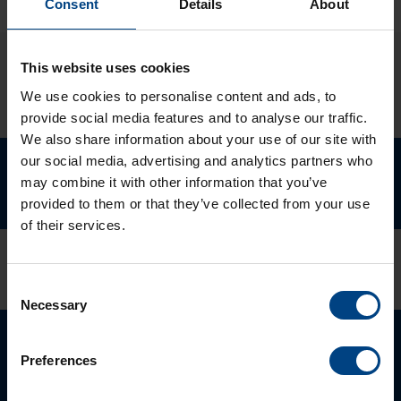
Consent
Details
About
Envoyer
FAQ'S SUR NOTRE
This website uses cookies
We use cookies to personalise content and ads, to
PARTICIPATION
provide social media features and to analyse our traffic.
We also share information about your use of our site with
Quel est l'emplacement exact de
our social media, advertising and analytics partners who
may combine it with other information that you’ve
notre stand ?
provided to them or that they’ve collected from your use
of their services.
Notre stand est situé au
7.2.F172
.
Consent
Necessary
Selection
Comment puis-je réserver une
réunion à l'avance ?
Preferences